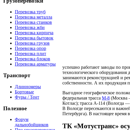
Грузоперевозки
Перевозка труб
Перевозка металла
Перевозка станков
Перевозка жби
Перевозка кирпича
Перевозка бытовок
Перевозка грузов
Перевозка опор
Перевозка плит
Перевозка блоков
Перевозка арматуры
успешно работают заводы по про
технологического оборудования 
Транспорт
занимаются реконструкцией и рем
собственности. А их продукция по
Длинномеры
Бортовые
Выгодное географическое положе
Фуры / Тент
федеральная трасса
М-8
(Москва 
Котлас); трасса А-114 (Вологда 
Полезное
В Вологде пересекаются и важне
Петербурга). В настоящее время 
Форум
ТК «Мотустранс» осу
дальнобойщиков
Про грузоперевозки