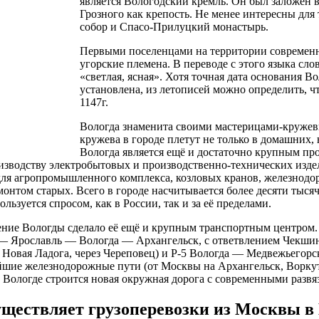
является Вологодский кремль. Он был заложен в
Грозного как крепость. Не менее интересны для
собор и Спасо-Прилуцкий монастырь.
Первыми поселенцами на территории современ
угорские племена. В переводе с этого языка сло
«светлая, ясная». Хотя точная дата основания В
установлена, из летописей можно определить, ч
1147г.
Вологда знаменита своими мастерицами-кружев
кружева в городе плетут не только в домашних,
Вологда является ещё и достаточно крупным п
изводству электробытовых и производственно-технических изде
для агропромышленного комплекса, козловых кранов, железнодо
онтом старых. Всего в городе насчитывается более десяти тыс
льзуется спросом, как в России, так и за её пределами.
ние Вологды сделало её ещё и крупным транспортным центром. 
— Ярославль — Вологда — Архангельск, с ответвлением Чекш
— Новая Ладога, через Череповец) и Р-5 Вологда — Медвежьегорс
йшие железнодорожные пути (от Москвы на Архангельск, Воркут
в Вологде строится новая окружная дорога с современными развя
ществляет грузоперевозки из Москвы в 