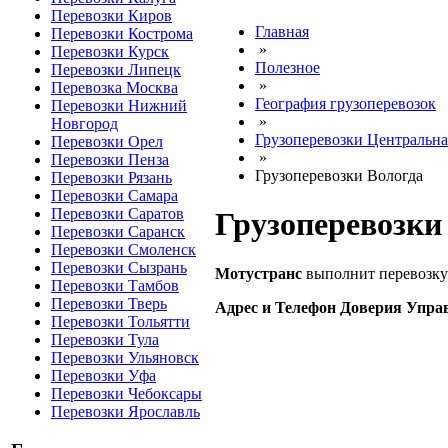
Перевозки Киров
Главная
Перевозки Кострома
»
Перевозки Курск
Полезное
Перевозки Липецк
»
Перевозка Москва
География грузоперевозок
Перевозки Нижний
»
Новгород
Грузоперевозки Центральна
Перевозки Орел
»
Перевозки Пенза
Грузоперевозки Вологда
Перевозки Рязань
Перевозки Самара
Перевозки Саратов
Грузоперевозки
Перевозки Саранск
Перевозки Смоленск
Перевозки Сызрань
Мотустранс
выполнит перевозку
Перевозки Тамбов
Перевозки Тверь
Адрес и Телефон Доверия Упра
Перевозки Тольятти
Перевозки Тула
Перевозки Ульяновск
Перевозки Уфа
Перевозки Чебоксары
Перевозки Ярославль