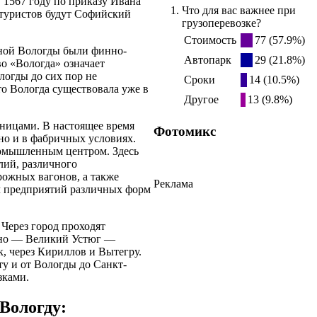
 1567 году по приказу Ивана
Что для вас важнее при
 туристов будут Софийский
грузоперевозке?
Стоимость
77 (57.9%)
ной Вологды были финно-
Автопарк
29 (21.8%)
во «Вологда» означает
ологды до сих пор не
Сроки
14 (10.5%)
то Вологда существовала уже в
Другое
13 (9.8%)
ницами. В настоящее время
Фотомикс
 но и в фабричных условиях.
ромышленным центром. Здесь
лий, различного
рожных вагонов, а также
Реклама
яч предприятий различных форм
Через город проходят
ино — Великий Устюг —
к, через Кириллов и Вытегру.
у и от Вологды до Санкт-
зками.
Вологду: