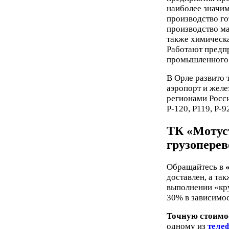
наиболее значим
производство го
производство ма
также химическа
Работают предпр
промышленного 
В Орле развито 
аэропорт и жел
регионами Росс
Р-120, Р119, Р-9
ТК «Мотус
грузоперев
Обращайтесь в
доставлен, а та
выполнении «кр
30% в зависимос
Точную стоимо
одному из
теле