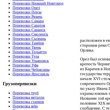
Перевозки Нижний Новгород
Перевозки Орел
Перевозки Пенза
Перевозки Рязань
Перевозки Самара
Перевозки Саратов
Перевозки Саранск
Перевозки Смоленск
Перевозки Сызрань
расположен в ев
Перевозки Тамбов
сторонам реки О
Перевозки Тверь
Орлика.
Перевозки Тольятти
Перевозки Тула
Орел был основа
Перевозки Ульяновск
крепость Черниг
Перевозки Уфа
из Карачев в Но
Перевозки Чебоксары
государства тер
Перевозки Ярославль
начале XVI стол
Грузоперевозки
современного Ор
по указу Ивана 
Перевозка труб
охраны южных г
Перевозка металла
Название той кр
Перевозка станков
половине XIX ве
Перевозка жби
сообщение. С те