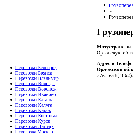
Грузопере
»
Грузопере
Грузопе
Мотустранс
вып
Орловскую обла
Адрес и Телеф
Перевозки Белгород
Орловской обл
Перевозки Брянск
77в, тел 8(4862
Перевозки Владимир
Перевозки Вологда
Перевозки Воронеж
Перевозки Иваново
Перевозки Казань
Перевозки Калуга
Перевозки Киров
Перевозки Кострома
Перевозки Курск
Перевозки Липецк
Перевозка Москва