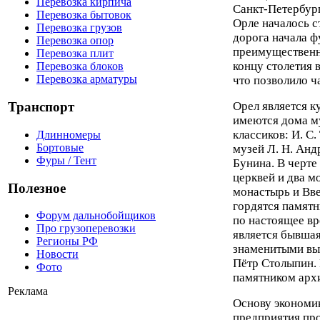
Перевозка кирпича
Санкт-Петербур
Перевозка бытовок
Орле началось с
Перевозка грузов
дорога начала ф
Перевозка опор
преимущественно
Перевозка плит
концу столетия 
Перевозка блоков
Перевозка арматуры
что позволило ч
Орел является к
Транспорт
имеются дома м
классиков: И. С
Длинномеры
Бортовые
музей Л. Н. Андр
Фуры / Тент
Бунина. В черте
церквей и два м
Полезное
монастырь и Вв
гордятся памят
Форум дальнобойщиков
по настоящее вр
Про грузоперевозки
является бывшая
Регионы РФ
знаменитыми вы
Новости
Пётр Столыпин. 
Фото
памятником арх
Реклама
Основу экономи
предприятия пр