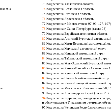
73 Код региона Ульяновская область
кже 93)
74
Код региона Челябинская область
75 Код региона Читинская область
76
Код региона Ярославская область
77 Код региона г. Москва (также 97, 99, 177, 197)
78
Код региона г. Санкт-Петербург (также 98)
79 Код региона Еврейская автономная область
80
Код региона Агинский Бурятский автономный
81 Код региона Коми-Пермяцкий автономный ок
82
Код региона Корякский автономный округ
83 Код региона Ненецкий автономный округ
84
Код региона Таймырский автономный округ
85 Код региона Усть-Ордынский Бурятский авт
86
Код региона Ханты-Мансийский автономный 
87 Код региона Чукотский автономный округ
88
Код региона Эвенкийский автономный округ
89 Код региона Ямало-Ненецкий автономный ок
ть
90
Код региона Московская область (также 50, 1
93 Код региона Краснодарский край (также 23)
94
Код региона территорий, находящихся за пр
и обслуживаемые Управлением режимных объе
95 Код региона Чеченская Республика (новые но