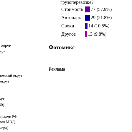
грузоперевозке?
Стоимость
77 (57.9%)
Автопарк
29 (21.8%)
Сроки
14 (10.5%)
Другое
13 (9.8%)
 округ
Фотомикс
руг
Реклама
ономный округ
округ
руг
50)
еделами РФ
ктов МВД
мера)