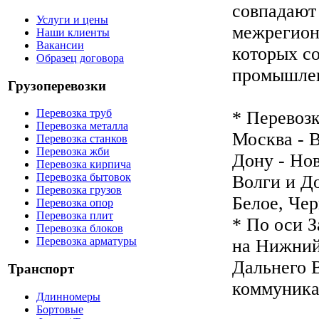
совпадают
Услуги и цены
межрегион
Наши клиенты
Вакансии
которых с
Образец договора
промышлен
Грузоперевозки
Перевозка труб
* Перевозк
Перевозка металла
Москва - В
Перевозка станков
Перевозка жби
Дону - Но
Перевозка кирпича
Перевозка бытовок
Волги и До
Перевозка грузов
Белое, Чер
Перевозка опор
Перевозка плит
* По оси 
Перевозка блоков
Перевозка арматуры
на Нижний
Дальнего 
Транспорт
коммуника
Длинномеры
Бортовые