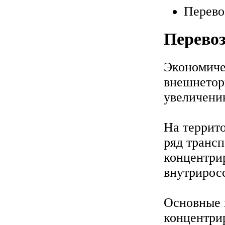
Перево
Перевоз
Экономиче
внешнетор
увеличению
На террит
ряд транс
концентри
внутрирос
Основные 
концентри