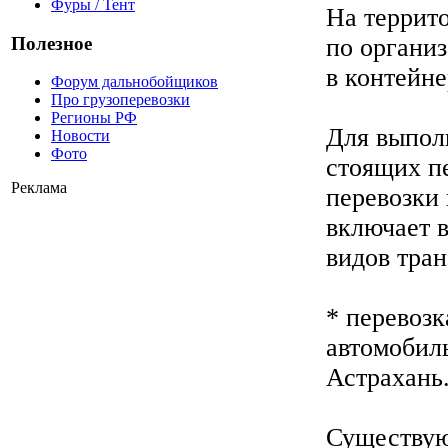
Фуры / Тент
На террит
Полезное
по организ
в контейне
Форум дальнобойщиков
Про грузоперевозки
Регионы РФ
Для выполн
Новости
Фото
стоящих п
Реклама
перевозки 
включает в
видов тран
* перевозк
автомобил
Астрахань
Существую