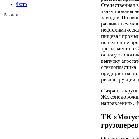
Фото
Отечественная в
эвакуированы н
Реклама
заводов. По ок
развиваться ма
нефтехимическая
пищевая промыш
по величине пр
третье место в 
основу экономик
выпуску агрегат
стеклопластика,
предприятия по 
реконструкции 
Сызрань - круп
Железнодорожны
направлениях. Ф
ТК «Мотус
грузоперев
Обращайтесь в