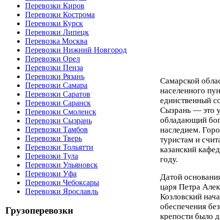
Перевозки Киров
Перевозки Кострома
Перевозки Курск
Перевозки Липецк
Перевозка Москва
Перевозки Нижний Новгород
Перевозки Орел
Перевозки Пенза
Перевозки Рязань
Самарской облас
Перевозки Самара
населенного пун
Перевозки Саратов
единственный с
Перевозки Саранск
Сызрань — это 
Перевозки Смоленск
обладающий бог
Перевозки Сызрань
наследием. Гор
Перевозки Тамбов
Перевозки Тверь
туристам и счит
Перевозки Тольятти
казанский кафед
Перевозки Тула
году.
Перевозки Ульяновск
Перевозки Уфа
Датой основания
Перевозки Чебоксары
царя Петра Алек
Перевозки Ярославль
Козловский нача
обеспечения без
Грузоперевозки
крепости было д