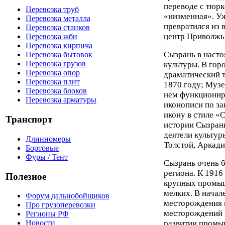
переводе с тюрк
Перевозка труб
«низменная». У
Перевозка металла
превратился из 
Перевозка станков
центр Приволжь
Перевозка жби
Перевозка кирпича
Сызрань в насто
Перевозка бытовок
Перевозка грузов
культуры. В гор
Перевозка опор
драматический т
Перевозка плит
1870 году; Муз
Перевозка блоков
нем функциониру
Перевозка арматуры
иконописи по з
икону в стиле «
Транспорт
истории Сызрани
деятели культур
Длинномеры
Толстой, Аркади
Бортовые
Фуры / Тент
Сызрань очень 
региона. К 1916
Полезное
крупных промыш
мелких. В начал
Форум дальнобойщиков
месторождения н
Про грузоперевозки
месторождений 
Регионы РФ
развитии промы
Новости