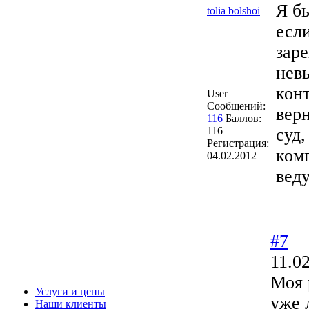
Я бы
tolia bolshoi
есл
заре
нев
кон
User
Сообщений:
верн
116
Баллов:
116
суд,
Регистрация:
ком
04.02.2012
веду
#7
11.0
Моя 
Услуги и цены
уже 
Наши клиенты