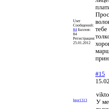
плат
Прос
воло
User
Сообщений:
тебе
84
Баллов:
84
толк
Регистрация:
хоро
25.01.2012
марш
прин
#15
15.0
vikt
Igor1313
У ме