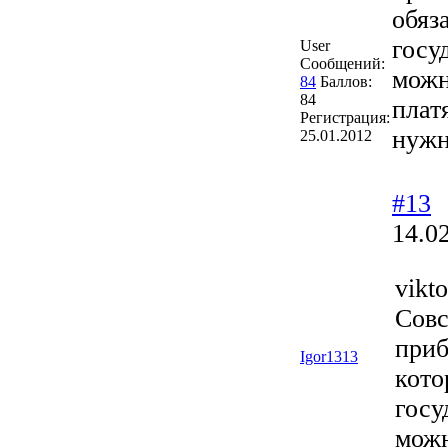
обяз
госу
User
Сообщений:
можн
84
Баллов:
84
плат
Регистрация:
нуж
25.01.2012
#13
14.0
vikt
Совс
приб
Igor1313
кото
госу
можн