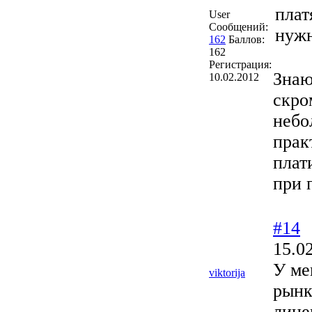
плат
User
Сообщений:
нуж
162
Баллов:
162
Регистрация:
Знаю
10.02.2012
скро
небо
прак
плат
при 
#14
15.0
У ме
viktorija
рынк
лице