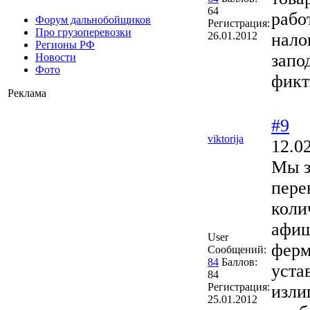
64
рабо
Форум дальнобойщиков
Регистрация:
Про грузоперевозки
26.01.2012
нало
Регионы РФ
запо
Новости
Фото
фикт
Реклама
#9
viktorija
12.0
Мы з
пере
коли
афиш
User
ферм
Сообщений:
84
Баллов:
уста
84
Регистрация:
изли
25.01.2012