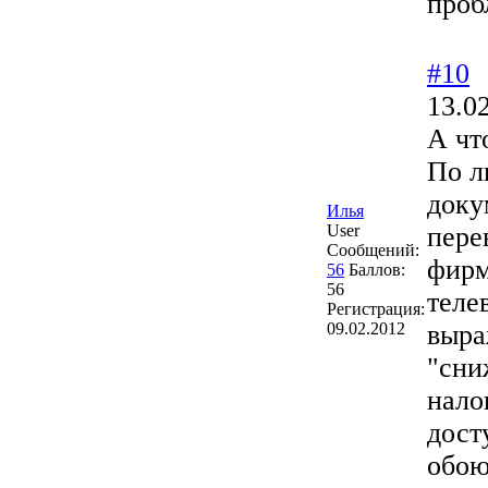
проб
#10
13.0
А чт
По л
доку
Илья
User
пере
Сообщений:
фирм
56
Баллов:
56
теле
Регистрация:
09.02.2012
выра
"сни
нало
дост
обою