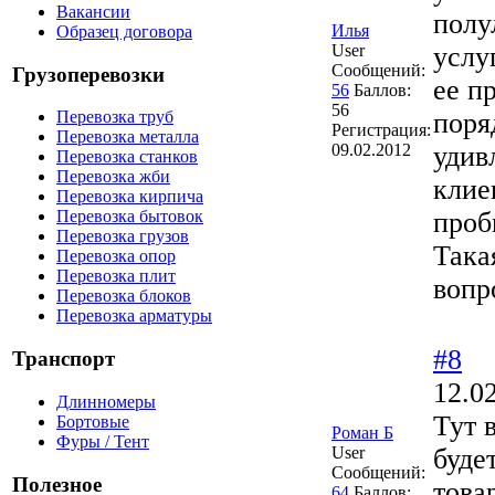
Вакансии
полу
Илья
Образец договора
User
услу
Сообщений:
Грузоперевозки
ее п
56
Баллов:
56
поря
Перевозка труб
Регистрация:
Перевозка металла
09.02.2012
удив
Перевозка станков
Перевозка жби
клие
Перевозка кирпича
проб
Перевозка бытовок
Перевозка грузов
Така
Перевозка опор
Перевозка плит
вопр
Перевозка блоков
Перевозка арматуры
#8
Транспорт
12.0
Длинномеры
Тут 
Бортовые
Роман Б
Фуры / Тент
User
буде
Сообщений:
Полезное
това
64
Баллов: