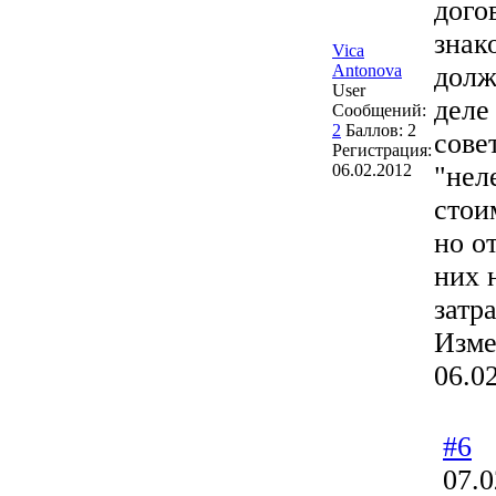
дого
знак
Vica
Antonova
долж
User
деле
Сообщений:
2
Баллов:
2
сове
Регистрация:
06.02.2012
"нел
стои
но о
них 
затра
Изме
06.0
#6
07.0