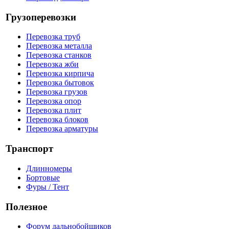
Грузоперевозки
Перевозка труб
Перевозка металла
Перевозка станков
Перевозка жби
Перевозка кирпича
Перевозка бытовок
Перевозка грузов
Перевозка опор
Перевозка плит
Перевозка блоков
Перевозка арматуры
Транспорт
Длинномеры
Бортовые
Фуры / Тент
Полезное
Форум дальнобойщиков