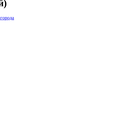
й)
 города