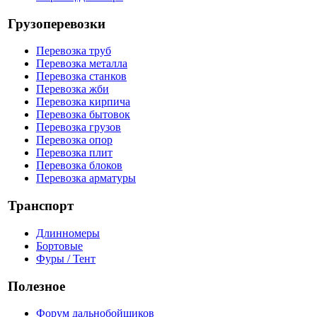
Грузоперевозки
Перевозка труб
Перевозка металла
Перевозка станков
Перевозка жби
Перевозка кирпича
Перевозка бытовок
Перевозка грузов
Перевозка опор
Перевозка плит
Перевозка блоков
Перевозка арматуры
Транспорт
Длинномеры
Бортовые
Фуры / Тент
Полезное
Форум дальнобойщиков