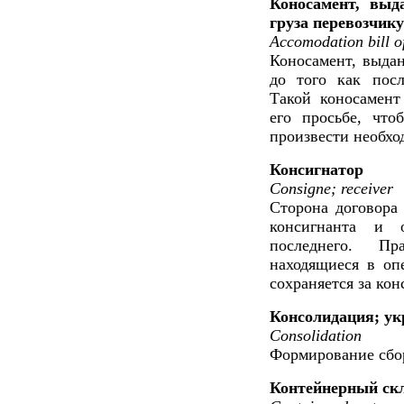
Коносамент, выд
груза перевозчику
Accomodation bill o
Коносамент, выда
до того как посл
Такой коносамент
его просьбе, что
произвести необхо
Консигнатор
Consigne; receiver
Сторона договора
консигнанта и 
последнего. Пр
находящиеся в оп
сохраняется за кон
Консолидация; ук
Consolidation
Формирование сбор
Контейнерный ск