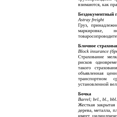
взимаются, как пра
Бездокументный г
Astray freight
Груз, принадлежн
маркировке, 
товаросопроводит
Блочное страхова
Block insurance (бр
Страхование мелк
рисков одноврем
такого страхован
объявленная ценн
транспортном с
установленной ве
Бочка
Barrel; brl., bl., bbl
Жесткая закрытая 
дерева, металла, п
имеет цилиндриче