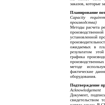
заказов, которые 
Планирование пот
Capacity requir
производства)
Методы расчета ре
производственн
установленной про
производительно
ожидаемых в пла
результатом это
графика производ
производственны
методе использ
фактические данн
оборудования.
Подтверждение пр
Acknowledgement
Документ, подпис
свидетельством т
наряда-заказа. В 