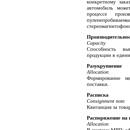
конкретному зака
автомобиль може
процессе произ
пуленепробиваем
стереомагнитофоно
Производительно
Capacity
Способность вып
продукции в едини
Разукрупнение
Allocation
Формирование м
поставки.
Расписка
Consignment note
Квитанция за това
Распоряжение на
Allocation
В системе МРП: оф