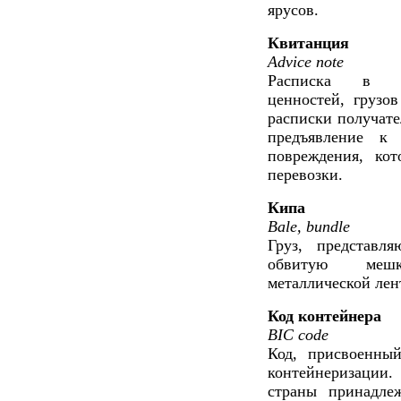
ярусов.
Квитанция
Advice note
Расписка в по
ценностей, грузо
расписки получател
предъявление к 
повреждения, кот
перевозки.
Кипа
Bale, bundle
Груз, представл
обвитую мешк
металлической лент
Код контейнера
BIC code
Код, присвоенны
контейнеризации. 
страны принадлеж