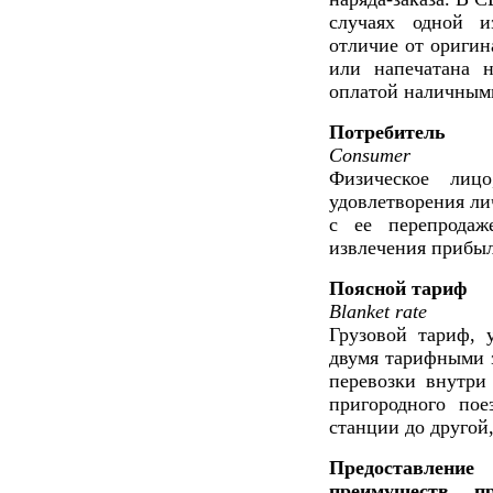
случаях одной из
отличие от оригин
или напечатана н
оплатой наличными
Потребитель
Consumer
Физическое лиц
удовлетворения лич
с ее перепродаж
извлечения прибы
Поясной тариф
Blanket rate
Грузовой тариф, 
двумя тарифными з
перевозки внутри
пригородного пое
станции до другой,
Предоставление
преимуществ пр