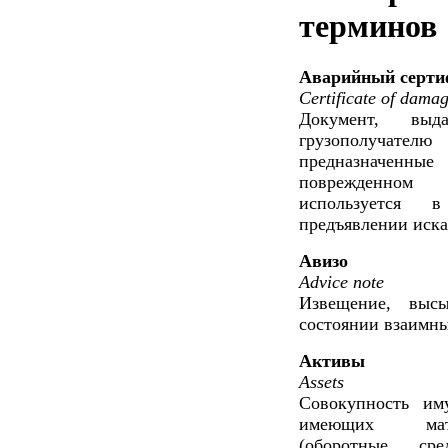
терминов
Аварийный серти
Certificate of dama
Документ, выд
грузополучате
предназначенн
поврежденном 
используется в
предъявлении иска
Авизо
Advice note
Извещение, выс
состоянии взаимны
Активы
Assets
Совокупность им
имеющих мате
(оборотные ср