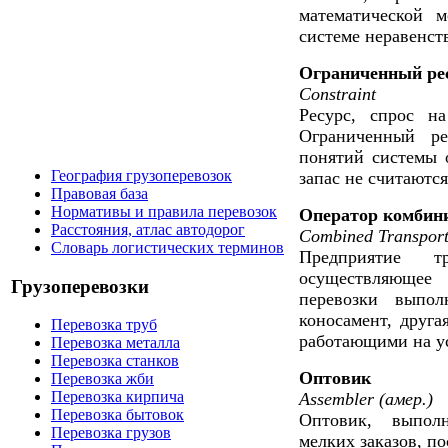
математической м
системе неравенст
Ограниченный ре
Constraint
Ресурс, спрос н
Ограниченный ре
понятий системы о
География грузоперевозок
запас не считаютс
Правовая база
Нормативы и правила перевозок
Оператор комбин
Расстояния, атлас автодорог
Combined Transpor
Словарь логистических терминов
Предприятие тр
осуществляюще
Грузоперевозки
перевозки выпол
коносамент, друга
Перевозка труб
работающими на ус
Перевозка металла
Перевозка станков
Оптовик
Перевозка жби
Перевозка кирпича
Assembler (амер.)
Перевозка бытовок
Оптовик, выпол
Перевозка грузов
мелких заказов, п