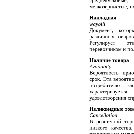
среднекусковые,
мелкозернистые, п
Накладная
waybill
Документ, кото
различных товаров,
Регулирует от
перевозчиком и по
Наличие товара
Availabity
Вероятность при
срок. Эта вероятн
потребителю за
характеризует
удовлетворения сп
Неликвидные то
Cancellation
В розничной торг
низкого качества
причинам не могут