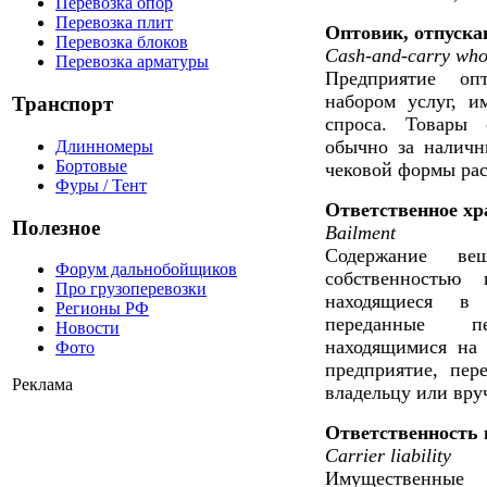
Перевозка опор
Перевозка плит
Оптовик, отпуска
Перевозка блоков
Cash-and-carry whol
Перевозка арматуры
Предприятие оп
набором услуг, и
Транспорт
спроса. Товары 
обычно за наличн
Длинномеры
Бортовые
чековой формы рас
Фуры / Тент
Ответственное хр
Полезное
Bailment
Содержание ве
Форум дальнобойщиков
собственностью 
Про грузоперевозки
находящиеся в 
Регионы РФ
переданные пе
Новости
находящимися на 
Фото
предприятие, пер
Реклама
владельцу или вру
Ответственность 
Carrier liability
Имущественные 