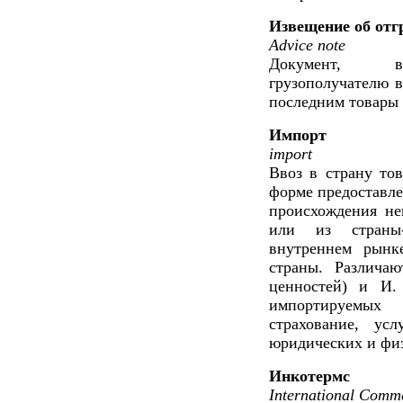
Извещение об отг
Advice note
Документ, вы
грузополучателю в
последним товары 
Импорт
import
Ввоз в страну тов
форме предоставле
происхождения не
или из страны-
внутреннем рынк
страны. Различа
ценностей) и И.
импортируемых
страхование, ус
юридических и физ
Инкотермс
International Com