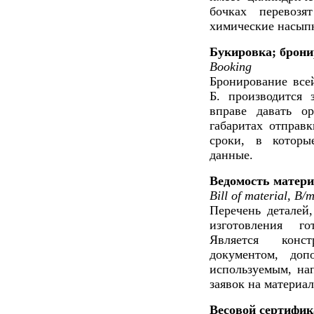
бочках перевозя
химические насып
Букировка; брони
Booking
Бронирование всей
Б. производится 
вправе давать о
габаритах отправк
сроки, в которы
данные.
Ведомость матер
Bill of material, B
Перечень деталей,
изготовления г
Является конст
документом, доп
используемым, на
заявок на материа
Весовой сертифик