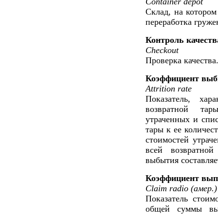
Container depot
Склад, на котором
переработка груже
Контроль качеств
Checkout
Проверка качества
Коэффициент вы
Attrition rate
Показатель, хар
возвратной тар
утраченных и спис
тары к ее количес
стоимостей утраче
всей возвратной
выбытия составляет
Коэффициент выпл
Claim radio (амер.)
Показатель стоим
общей суммы вы