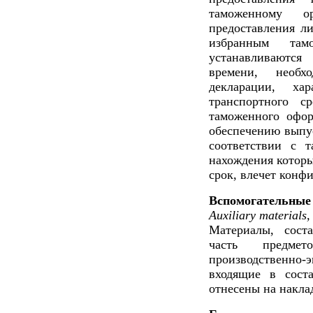
таможенному 
предоставления ли
избранным та
устанавливаютс
времени, необх
декларации, ха
транспортного с
таможенного офор
обеспечению выпу
соответствии с 
нахождения которы
срок, влечет конф
Вспомогательные
Auxiliary materials,
Материалы, сост
часть предмет
производственн
входящие в сост
отнесены на накла