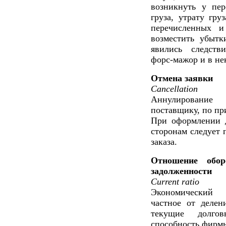
возникнуть у пер
груза, утрату гру
перечисленных и
возместить убытк
явились следстви
форс-мажор и в не
Отмена заявки
Cancellation
Аннулирование 
поставщику, по пр
При оформлении д
сторонам следует 
заказа.
Отношение обор
задолженности
Current ratio
Экономический 
частное от делен
текущие долговы
способность фирмы