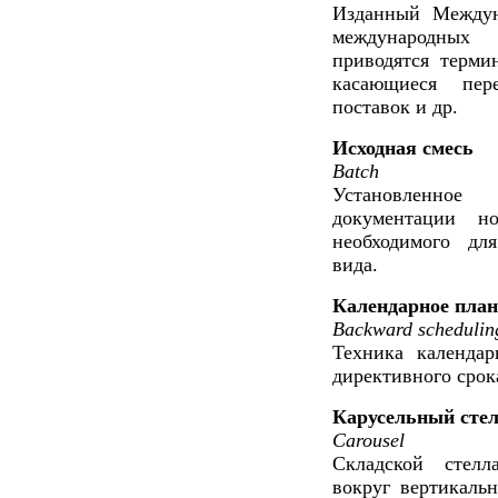
Изданный Междун
международных 
приводятся терми
касающиеся пере
поставок и др.
Исходная смесь
Batch
Установленно
документации но
необходимого дл
вида.
Календарное план
Backward scheduling
Техника календар
директивного срока
Карусельный сте
Carousel
Складской стел
вокруг вертикаль