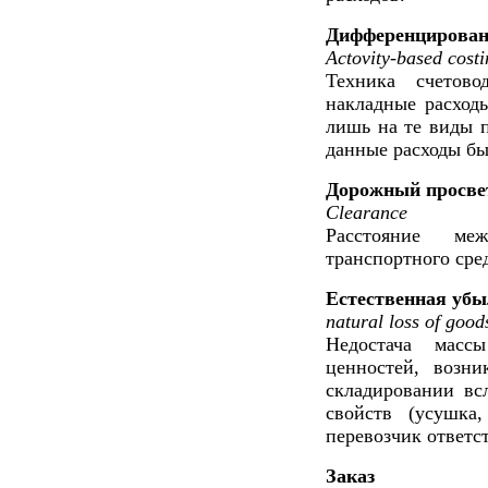
Дифференцированн
Actovity-based cost
Техника счетово
накладные расход
лишь на те виды 
данные расходы бы
Дорожный просве
Clearance
Расстояние ме
транспортного сред
Естественная уб
natural loss of good
Недостача массы
ценностей, возн
складировании вс
свойств (усушка,
перевозчик ответст
Заказ