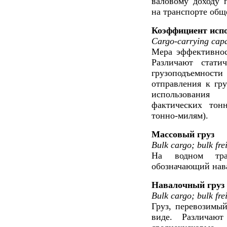
валовому доходу п
на транспорте общ
Коэффициент испо
Cargo-carrying capac
Мера эффективнос
Различают стати
грузоподъемности
отправления к гр
использования
фактических тон
тонно-милям).
Массовый груз
Bulk cargo; bulk fre
На водном тран
обозначающий нава
Навалочный груз
Bulk cargo; bulk fre
Груз, перевозимы
виде. Различают