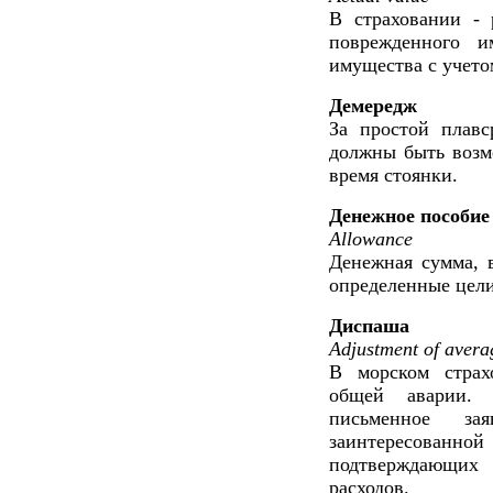
В страховании - 
поврежденного и
имущества с учетом
Демередж
За простой плавс
должны быть возм
время стоянки.
Денежное пособие
Allowance
Денежная сумма, 
определенные цели
Диспаша
Adjustment of avera
В морском страх
общей аварии. 
письменное за
заинтересованной
подтверждающи
расходов.