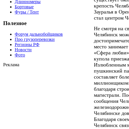
Длинномеры
крепость Челяб
Бортовые
Зауралья в Оре
Фуры / Тент
стал центром Ч
Полезное
Не смотря на 
Челябинск може
Форум дальнобойщиков
Про грузоперевозки
достопримечате
Регионы РФ
место занимае
Новости
«Сфера любви».
Фото
купола приезж
Излюбленным м
Реклама
пушкинский пар
составляет боле
миллионщиком 
благодаря стро
магистрали. По
сообщения Чел
железнодорожно
Челябинске дов
Благодаря сво
Челябинск связ