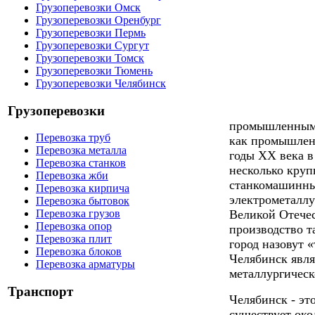
Грузоперевозки Омск
Грузоперевозки Оренбург
Грузоперевозки Пермь
Грузоперевозки Сургут
Грузоперевозки Томск
Грузоперевозки Тюмень
Грузоперевозки Челябинск
Грузоперевозки
промышленным 
Перевозка труб
как промышленн
Перевозка металла
годы ХХ века в
Перевозка станков
несколько круп
Перевозка жби
станкомашинны
Перевозка кирпича
электрометаллу
Перевозка бытовок
Великой Отечес
Перевозка грузов
Перевозка опор
производство т
Перевозка плит
город назовут 
Перевозка блоков
Челябинск явля
Перевозка арматуры
металлургическ
Транспорт
Челябинск - эт
существует око