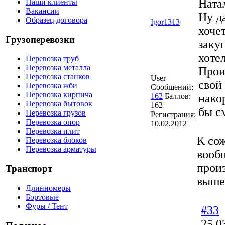
Ната
Наши клиенты
Вакансии
Ну да
Образец договора
Igor1313
хочет
Грузоперевозки
закуп
хоте
Перевозка труб
Перевозка металла
Прои
Перевозка станков
User
свой 
Перевозка жби
Сообщений:
Перевозка кирпича
162
Баллов:
нако
Перевозка бытовок
162
бы с
Перевозка грузов
Регистрация:
Перевозка опор
10.02.2012
Перевозка плит
К сож
Перевозка блоков
Перевозка арматуры
вооб
произ
Транспорт
выше,
Длинномеры
Бортовые
Фуры / Тент
#33
25.0