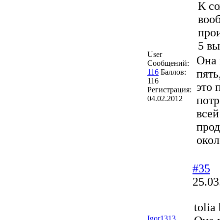
К со
воо
прои
5 вы
User
Она 
Сообщений:
пять
116
Баллов:
116
это 
Регистрация:
потр
04.02.2012
всей
прод
окол
#35
25.03
tolia
Igor1313