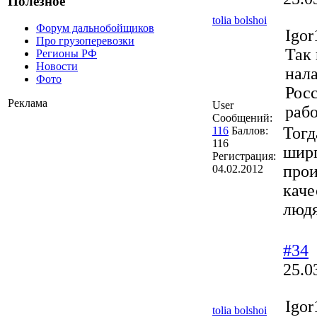
Полезное
tolia bolshoi
Форум дальнобойщиков
Igor
Про грузоперевозки
Так 
Регионы РФ
Новости
нала
Фото
Росс
Реклама
User
рабо
Сообщений:
Тогд
116
Баллов:
116
ширп
Регистрация:
прои
04.02.2012
каче
людя
#34
25.0
Igor
tolia bolshoi