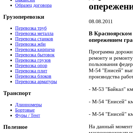
опережен
Образец договора
Грузоперевозки
08.08.2011
Перевозка труб
В Красноярском 
Перевозка металла
Перевозка станков
опережением гр
Перевозка жби
Перевозка кирпича
Программа дорожны
Перевозка бытовок
ремонту и ремонту
Перевозка грузов
пользования федер
Перевозка опор
М-54 "Енисей" вып
Перевозка плит
производства рабо
Перевозка блоков
Перевозка арматуры
- М-53 "Байкал" км
Транспорт
- М-54 "Енисей" км
Длинномеры
Бортовые
- М-54 "Енисей" км
Фуры / Тент
На данный момент
Полезное
макрошероховатых