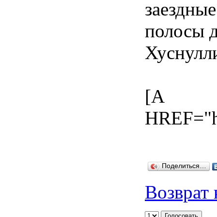
заездные
полосы д
Хуснулл
[A
HREF="ht
Поделиться…
Возврат 