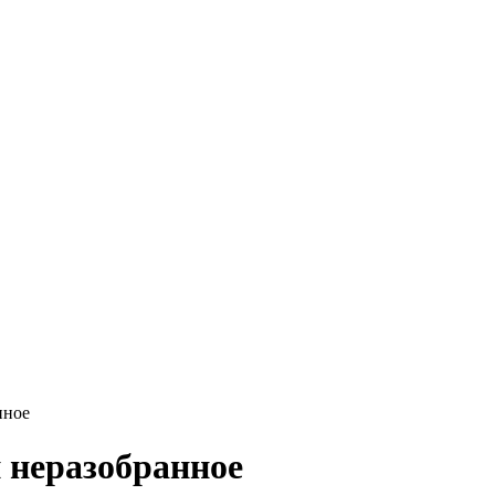
нное
 неразобранное