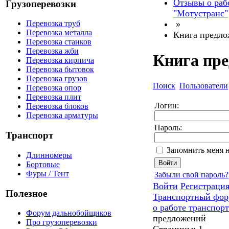
Отзывы о раб
Грузоперевозки
"Мотустранс"
»
Перевозка труб
Перевозка металла
Книга предл
Перевозка станков
Перевозка жби
Книга пр
Перевозка кирпича
Перевозка бытовок
Перевозка грузов
Поиск
Пользователи
Перевозка опор
Перевозка плит
Логин:
Перевозка блоков
Перевозка арматуры
Пароль:
Транспорт
Запомнить меня 
Длинномеры
Бортовые
Фуры / Тент
Забыли свой пароль?
Войти
Регистраци
Полезное
Транспортный фор
о работе транспор
Форум дальнобойщиков
предложений
Про грузоперевозки
Страницы:
1