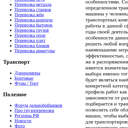
особенностями. Со
Перевозка металла
определенном тран
Перевозка станков
машины у человека
Перевозка жби
транспортных ком
Перевозка кирпича
Перевозка бытовок
работы в данной с
Перевозка грузов
годы своей деятель
Перевозка опор
особенности данно
Перевозка плит
решить любой вопр
Перевозка блоков
наименьшими затра
Перевозка арматуры
эффективностью, с
же в распоряжени
Транспорт
имеется значитель
Длинномеры
выбора именно тог
Бортовые
будет являться на
Фуры / Тент
конкретной категор
профиль работ ка
Полезное
зависимости от ра
подбирается и тра
Форум дальнобойщиков
позволить себе об
Про грузоперевозки
машин, чтобы выб
Регионы РФ
Новости
для транспортировк
Фото
транспортного сре